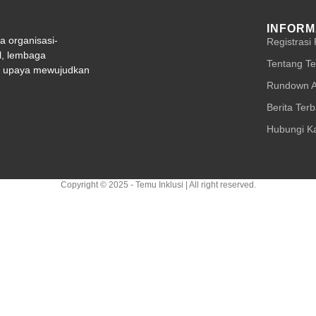
INFORM
 organisasi-
Registrasi
il, lembaga
Tentang Te
n upaya mewujudkan
Rundown A
Berita Ter
Hubungi K
Copyright © 2025 - Temu Inklusi | All right reserved.