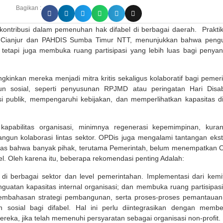
Bagikan :
ontribusi dalam pemenuhan hak difabel di berbagai daerah. Praktik
DI Cianjur dan PAHDIS Sumba Timur NTT, menunjukkan bahwa peng
, tetapi juga membuka ruang partisipasi yang lebih luas bagi penya
kinkan mereka menjadi mitra kritis sekaligus kolaboratif bagi pemeri
n sosial, seperti penyusunan RPJMD atau peringatan Hari Disabi
si publik, mempengaruhi kebijakan, dan memperlihatkan kapasitas di
apabilitas organisasi, minimnya regenerasi kepemimpinan, kura
ngun kolaborasi lintas sektor. OPDis juga mengalami tantangan ekst
litas bahwa banyak pihak, terutama Pemerintah, belum menempatkan 
el. Oleh karena itu, beberapa rekomendasi penting Adalah:
 di berbagai sektor dan level pemerintahan. Implementasi dari kemi
guatan kapasitas internal organisasi; dan membuka ruang partisipasi
embahasan strategi pembangunan, serta proses-proses pemantauan
 sosial bagi difabel. Hal ini perlu diintegrasikan dengan membe
ka, jika telah memenuhi persyaratan sebagai organisasi non-profit.