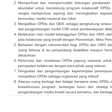
Memperkuat dan mempermudah dukungan pendanaan da
akuntabel untuk mendukung program kolaboratif OPDis d
rangka memperluas jejaring dan meningkatkan kapasita
komunitas, media nasional dan lokal.
Menjadikan OPDis dan OMS sebagai penghubung antara d
dan pengembangan model CSR untuk pemberdayaan difabe
Melakukan riset model ketangguhan OPDis dan OMS oleh
pola kolaborasi yang kreatif dengan Pemerintah, Mitra P
Berkaitan dengan rekomendasi bagi OPDis dan OMS da
(yang bekerja di isu penyandang disabilitas maupun hen
dibutuhkan:
Reformasi dan revitalisasi OPDis payung nasional unt
percepatan kolaborasi dengan para-pihak yang relevan.
Penguatan dan pengembangan kepemimpian perempuan d
menjadikan OPDis sebagai organisasi yang inklusif
Adanya ruang berbagi dan belajar bersama antar OPDis d
kreasi/inovasi program, tantangan kunci dan strategi
pengembangan media kreatif secara bersama, dan berbagi l