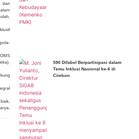
n dan
dalam
olah,
lusif
pola-
n OMS
eka),
590 Difabel Berpartisipasi dalam
Temu Inklusi Nasional ke-6 di
ukung
Cirebon
egral
baik,
arya,