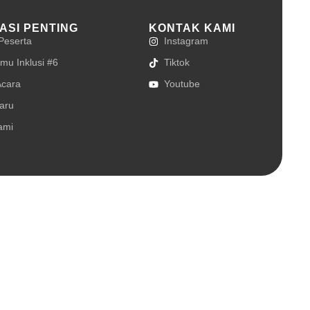
ASI PENTING
KONTAK KAMI
 Peserta
Instagram
mu Inklusi #6
Tiktok
cara
Youtube
baru
ami