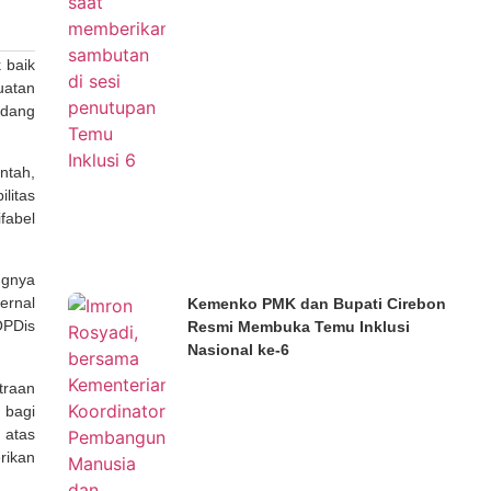
 baik
uatan
ndang
ntah,
litas
fabel
ngnya
ernal
Kemenko PMK dan Bupati Cirebon
OPDis
Resmi Membuka Temu Inklusi
Nasional ke-6
traan
 bagi
 atas
rikan