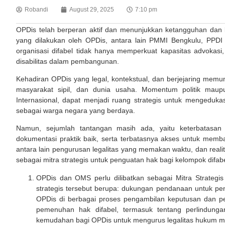
Robandi
August 29, 2025
7:10 pm
OPDis telah berperan aktif dan menunjukkan ketangguhan dan k
yang dilakukan oleh OPDis, antara lain PMMI Bengkulu, PP
organisasi difabel tidak hanya memperkuat kapasitas advokasi
disabilitas dalam pembangunan.
Kehadiran OPDis yang legal, kontekstual, dan berjejaring memung
masyarakat sipil, dan dunia usaha. Momentum politik maupu
Internasional, dapat menjadi ruang strategis untuk mengeduka
sebagai warga negara yang berdaya.
Namun, sejumlah tantangan masih ada, yaitu keterbatasan k
dokumentasi praktik baik, serta terbatasnya akses untuk memba
antara lain pengurusan legalitas yang memakan waktu, dan rea
sebagai mitra strategis untuk penguatan hak bagi kelompok difab
OPDis dan OMS perlu dilibatkan sebagai Mitra Strategis
strategis tersebut berupa: dukungan pendanaan untuk pen
OPDis di berbagai proses pengambilan keputusan dan p
pemenuhan hak difabel, termasuk tentang perlindungan
kemudahan bagi OPDis untuk mengurus legalitas hukum mere