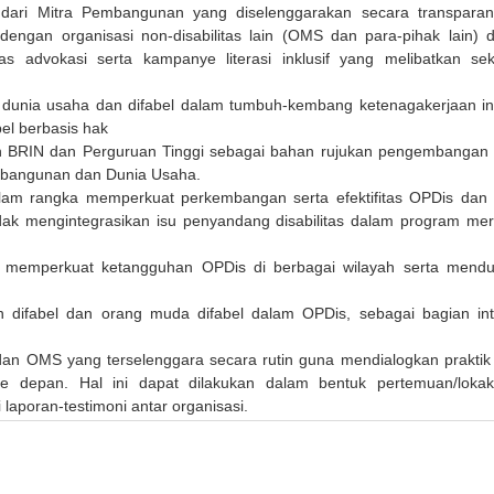
ri Mitra Pembangunan yang diselenggarakan secara transpara
engan organisasi non-disabilitas lain (OMS dan para-pihak lain) 
s advokasi serta kampanye literasi inklusif yang melibatkan sek
unia usaha dan difabel dalam tumbuh-kembang ketenagakerjaan ink
l berbasis hak
 BRIN dan Perguruan Tinggi sebagai bahan rujukan pengembangan 
embangunan dan Dunia Usaha.
lam rangka memperkuat perkembangan serta efektifitas OPDis da
dak mengintegrasikan isu penyandang disabilitas dalam program mer
uk memperkuat ketangguhan OPDis di berbagai wilayah serta mend
ifabel dan orang muda difabel dalam OPDis, sebagai bagian int
an OMS yang terselenggara secara rutin guna mendialogkan praktik 
 ke depan. Hal ini dapat dilakukan dalam bentuk pertemuan/lokak
aporan-testimoni antar organisasi.