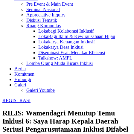
Pre Event & Main Event
Seminar Nasional
Appreciative Inquiry
Diskusi Tematik
Ruang Komunitas
Lokabagi Kolaborasi Inklusif
LokaBagi Iklim & Kewirausahaan Hijau
Lokakarya Keuangan Inklusif
Lokakarya Desa Inklusi
Diseminasi Esai: Menakar Efisiensi
Talkshow: AMPL
Lomba Orang Muda Bicara Inklusi
Berita
Komitmen
Hubungi
Galeri
Galeri Youtube
REGISTRASI
RILIS: Wamendagri Menutup Temu
Inklusi 6: Saya Harap Kepala Daerah
Seriusi Pengarusutamaan Inklusi Difabel