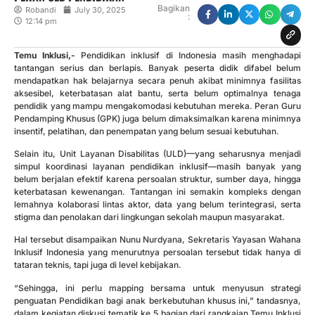
Bagikan
Robandi
July 30, 2025
:
12:14 pm
Temu Inklusi,-
Pendidikan inklusif di Indonesia masih menghadapi
tantangan serius dan berlapis. Banyak peserta didik difabel belum
mendapatkan hak belajarnya secara penuh akibat minimnya fasilitas
aksesibel, keterbatasan alat bantu, serta belum optimalnya tenaga
pendidik yang mampu mengakomodasi kebutuhan mereka. Peran Guru
Pendamping Khusus (GPK) juga belum dimaksimalkan karena minimnya
insentif, pelatihan, dan penempatan yang belum sesuai kebutuhan.
Selain itu, Unit Layanan Disabilitas (ULD)—yang seharusnya menjadi
simpul koordinasi layanan pendidikan inklusif—masih banyak yang
belum berjalan efektif karena persoalan struktur, sumber daya, hingga
keterbatasan kewenangan. Tantangan ini semakin kompleks dengan
lemahnya kolaborasi lintas aktor, data yang belum terintegrasi, serta
stigma dan penolakan dari lingkungan sekolah maupun masyarakat.
Hal tersebut disampaikan Nunu Nurdyana, Sekretaris Yayasan Wahana
Inklusif Indonesia yang menurutnya persoalan tersebut tidak hanya di
tataran teknis, tapi juga di level kebijakan.
“Sehingga, ini perlu mapping bersama untuk menyusun strategi
penguatan Pendidikan bagi anak berkebutuhan khusus ini,” tandasnya,
dalam kegiatan diskusi tematik ke 5 bagian dari rangkaian Temu Inklusi