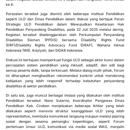
ke 6.
Persoalan tersebut juga diamini oleh beberapa institusi Pendidikan
seperti ULD dan Dinas Pendidikan dalam diskusi yang bertajuk Peran
Strategis ULD Pendidikan dalam Mewujudkan Kesetaraan Hak
Pendidikan Penyandang Disabilitas, pada 22 Juli 2025 melalui daring.
Kegiatan tersebut diselenggarakan oleh Perkumpulan Penyandang
Disabilitas Sleman (PPDiS) bersama Disability Rights Fund
(DRF)/Disability Rights Advocacy Fund (DRAF), Wahana Inklusi
Indonesia (WII), Aisyiyah, dan SIGAB Indonesia.
Diskusi ini bertujuan memperkuat fungsi ULD sebagai aktor kunci dalam
percepatan sistem pendidikan yang inklusif, adaptif, dan adil bagi
semua peserta didik, tanpa terkecuali. Melalui dialog multi-pihak, forum
ini diharapkan menghasilkan rekomendasi konkret untuk mendorong
kebijakan yang lebih responsif terhadap kebutuhan penyandang
disabilitas di sektor pendidikan.
Di satu sisi, juga muncul berbagai inisiasi yang dilakukan oleh institusi
Pendidikan tersebut. Nano Sutarno, Koordinator Pengawas Dinas
Pendidikan Kab. Cirebon menjelaskan beberapa ikhtiar yang telah
dilakukan seperti merevisi struktur keanggotaan ULD yang lebih
representative, membuka komunikasi langsung maupun melalui jejaring
sosial dengan sesama pemangku kepentingan, seperti Forum
pertemuan Unsur ULD, komunikasi via media sosial WAG, menjalin