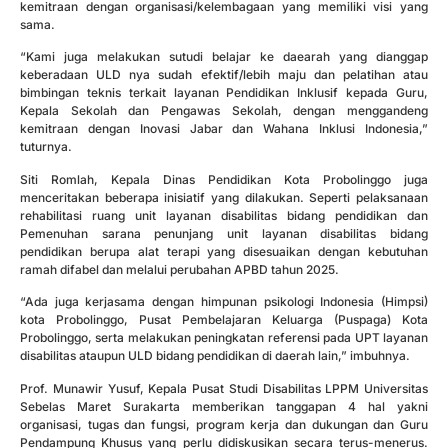
kemitraan dengan organisasi/kelembagaan yang memiliki visi yang
sama.
“Kami juga melakukan sutudi belajar ke daearah yang dianggap
keberadaan ULD nya sudah efektif/lebih maju dan pelatihan atau
bimbingan teknis terkait layanan Pendidikan Inklusif kepada Guru,
Kepala Sekolah dan Pengawas Sekolah, dengan menggandeng
kemitraan dengan Inovasi Jabar dan Wahana Inklusi Indonesia,”
tuturnya.
Siti Romlah, Kepala Dinas Pendidikan Kota Probolinggo juga
menceritakan beberapa inisiatif yang dilakukan. Seperti pelaksanaan
rehabilitasi ruang unit layanan disabilitas bidang pendidikan dan
Pemenuhan sarana penunjang unit layanan disabilitas bidang
pendidikan berupa alat terapi yang disesuaikan dengan kebutuhan
ramah difabel dan melalui perubahan APBD tahun 2025.
“Ada juga kerjasama dengan himpunan psikologi Indonesia (Himpsi)
kota Probolinggo, Pusat Pembelajaran Keluarga (Puspaga) Kota
Probolinggo, serta melakukan peningkatan referensi pada UPT layanan
disabilitas ataupun ULD bidang pendidikan di daerah lain,” imbuhnya.
Prof. Munawir Yusuf, Kepala Pusat Studi Disabilitas LPPM Universitas
Sebelas Maret Surakarta memberikan tanggapan 4 hal yakni
organisasi, tugas dan fungsi, program kerja dan dukungan dan Guru
Pendampung Khusus yang perlu didiskusikan secara terus-menerus.