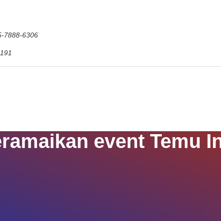
15-7888-6306
9191
eramaikan event Temu In