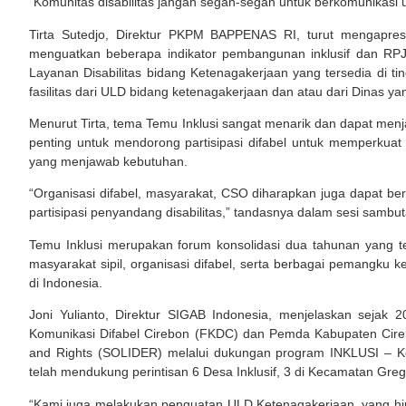
“Komunitas disabilitas jangan segan-segan untuk berkomunikasi
Tirta Sutedjo, Direktur PKPM BAPPENAS RI, turut mengapresi
menguatkan beberapa indikator pembangunan inklusif dan RP
Layanan Disabilitas bidang Ketenagakerjaan yang tersedia di ti
fasilitas dari ULD bidang ketenagakerjaan dan atau dari Dinas 
Menurut Tirta, tema Temu Inklusi sangat menarik dan dapat menjad
penting untuk mendorong partisipasi difabel untuk memperku
yang menjawab kebutuhan.
“Organisasi difabel, masyarakat, CSO diharapkan juga dapat be
partisipasi penyandang disabilitas,” tandasnya dalam sesi sambut
Temu Inklusi merupakan forum konsolidasi dua tahunan yang te
masyarakat sipil, organisasi difabel, serta berbagai pemangku 
di Indonesia.
Joni Yulianto, Direktur SIGAB Indonesia, menjelaskan seja
Komunikasi Difabel Cirebon (FKDC) dan Pemda Kabupaten Cirebon
and Rights (SOLIDER) melalui dukungan program INKLUSI – Ke
telah mendukung perintisan 6 Desa Inklusif, 3 di Kecamatan Gr
“Kami juga melakukan penguatan ULD Ketenagakerjaan, yang hing