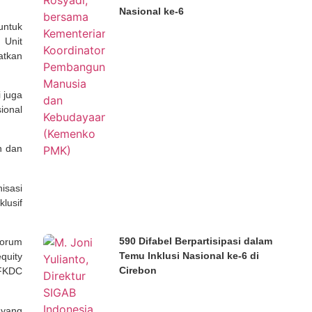
Nasional ke-6
untuk
 Unit
atkan
 juga
ional
n dan
isasi
lusif
590 Difabel Berpartisipasi dalam
Forum
Temu Inklusi Nasional ke-6 di
quity
Cirebon
 FKDC
 yang