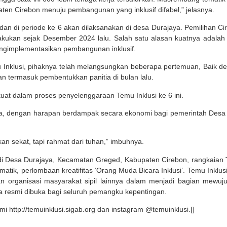
ten Cirebon menuju pembangunan yang inklusif difabel,” jelasnya.
dan di periode ke 6 akan dilaksanakan di desa Durajaya. Pemilihan Ci
akukan sejak Desember 2024 lalu. Salah satu alasan kuatnya adalah 
engimplementasikan pembangunan inklusif.
Inklusi, pihaknya telah melangsungkan beberapa pertemuan, Baik d
n termasuk pembentukkan panitia di bulan lalu.
uat dalam proses penyelenggaraan Temu Inklusi ke 6 ini.
serta, dengan harapan berdampak secara ekonomi bagi pemerintah Desa
kan sekat, tapi rahmat dari tuhan,” imbuhnya.
di Desa Durajaya, Kecamatan Greged, Kabupaten Cirebon, rangkaian
ematik, perlombaan kreatifitas ‘Orang Muda Bicara Inklusi’. Temu Inklus
an organisasi masyarakat sipil lainnya dalam menjadi bagian mewuj
a resmi dibuka bagi seluruh pemangku kepentingan.
mi http://temuinklusi.sigab.org dan instagram @temuinklusi.[]