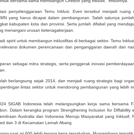
 untuk bersama-sama membangun Cirebon yang inklusif,” imbuhnya.
asi penyelenggaraan Temu Inklusi. Even tersebut menjadi ruang 
JMN yang harus dicapai dalam pembangunan. Salah satunya jumlah
ngkat kabupaten kota dan provinsi. Serta jumlah difabel yang mendap
yang menangani urusan ketenagakerjaan.
i spirit untuk membangun inklusifitas di berbagai sektor. Temu Inklusi
at relevansi dokumen perencanaan dan penganggaran daerah dan nas
rperan sebagai mitra strategis, serta penggerak inovasi pemberdayaa
an.
lah berlangsung sejak 2014, dan menjadi ruang strategis bagi organ
kepentingan lintas sektor untuk mendorong pembangunan yang lebih ink
k 2024 SIGAB Indonesia telah melangsungkan kerja sama bersama 
. Dalam kerangka program Strengthening Inclusion for Diffability e
mitraan Australia dan Indonesia Menuju Masyarakat yang Inklusif,
eged dan 3 di Kecamatan Lemah Abang.
ga saat ini 600 lebih tenaga kerja tersalurkan. Musrembang tematik