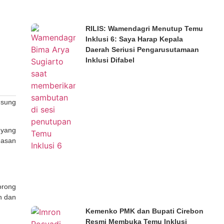
RILIS: Wamendagri Menutup Temu
Inklusi 6: Saya Harap Kepala
Daerah Seriusi Pengarusutamaan
Inklusi Difabel
usung
 yang
gasan
orong
n dan
Kemenko PMK dan Bupati Cirebon
Resmi Membuka Temu Inklusi