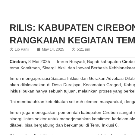
RILIS: KABUPATEN CIREBO
RANGKAIAN KEGIATAN TEM
Lio Panji
May 14, 2025
5:21 pm
Cirebon,
8 Mei 2025 — Imron Rosyadi, Bupati kabupaten Cireb
tema Komitmen, Sinergi, Aksi, dan Inovasi Berbasis Kebhinnekaa
Imron mengapresiasi Sasana Inklusi dan Gerakan Advokasi Difabe
akan dilaksanakan di Desa Durajaya, Kecamatan Greged, Kabu
inklusi bukan hanya sebuah tujuan, melainkan proses yang berkel
“Ini membutuhkan keterlibatan seluruh elemen masyarakat, denga
Imron juga menegaskan pemerintah kabupaten Cirebon sangat 
sinergi lintas sektor untuk menerjemahkan komitmen kedalam aks
difabel, bisa bergabung dan berkumpul di Temu Inklusi 6.