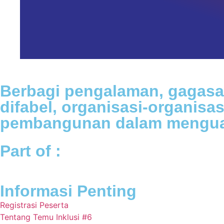
Berbagi pengalaman, gagasan
difabel, organisasi-organisa
pembangunan dalam menguatk
Part of :
Informasi Penting
Registrasi Peserta
Tentang Temu Inklusi #6