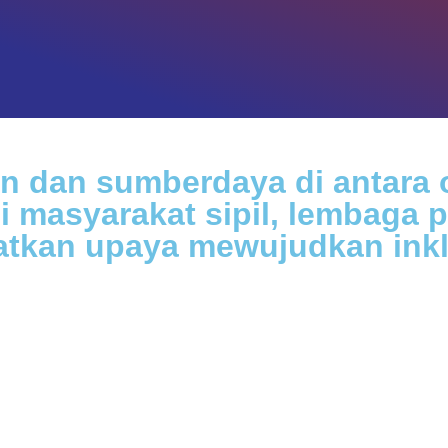
 dan sumberdaya di antara o
si masyarakat sipil, lembaga 
an upaya mewujudkan inklus