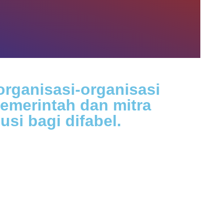
rganisasi-organisasi
pemerintah dan mitra
i bagi difabel.