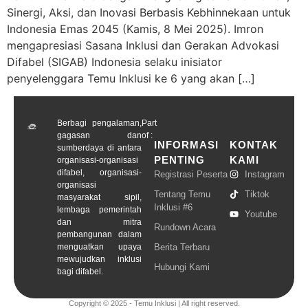
Sinergi, Aksi, dan Inovasi Berbasis Kebhinnekaan untuk
Indonesia Emas 2045 (Kamis, 8 Mei 2025). Imron
mengapresiasi Sasana Inklusi dan Gerakan Advokasi
Difabel (SIGAB) Indonesia selaku inisiator
penyelenggara Temu Inklusi ke 6 yang akan […]
Berbagi pengalaman,
Part
gagasan dan
of :
INFORMASI
KONTAK
sumberdaya di antara
PENTING
KAMI
organisasi-organisasi
difabel, organisasi-
Registrasi Peserta
Instagram
organisasi
Tentang Temu
Tiktok
masyarakat sipil,
Inklusi #6
lembaga pemerintah
Youtube
dan mitra
Rundown Acara
pembangunan dalam
menguatkan upaya
Berita Terbaru
mewujudkan inklusi
Hubungi Kami
bagi difabel.
Copyright © 2025 - Temu Inklusi | All right reserved.