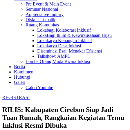
Pre Event & Main Event
Seminar Nasional
Appreciative Inquiry
Diskusi Tematik
Ruang Komunitas
Lokabagi Kolaborasi Inklusif
LokaBagi Iklim & Kewirausahaan Hijau
Lokakarya Keuangan Inklusif
Lokakarya Desa Inklusi
Diseminasi Esai: Menakar Efisiensi
Talkshow: AMPL
Lomba Orang Muda Bicara Inklusi
Berita
Komitmen
Hubungi
Galeri
Galeri Youtube
REGISTRASI
RILIS: Kabupaten Cirebon Siap Jadi
Tuan Rumah, Rangkaian Kegiatan Temu
Inklusi Resmi Dibuka