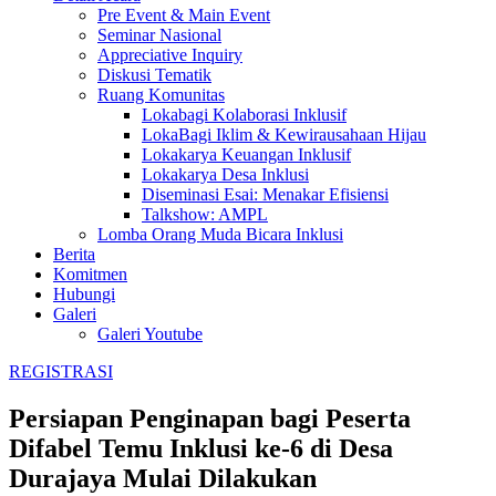
Pre Event & Main Event
Seminar Nasional
Appreciative Inquiry
Diskusi Tematik
Ruang Komunitas
Lokabagi Kolaborasi Inklusif
LokaBagi Iklim & Kewirausahaan Hijau
Lokakarya Keuangan Inklusif
Lokakarya Desa Inklusi
Diseminasi Esai: Menakar Efisiensi
Talkshow: AMPL
Lomba Orang Muda Bicara Inklusi
Berita
Komitmen
Hubungi
Galeri
Galeri Youtube
REGISTRASI
Persiapan Penginapan bagi Peserta
Difabel Temu Inklusi ke-6 di Desa
Durajaya Mulai Dilakukan