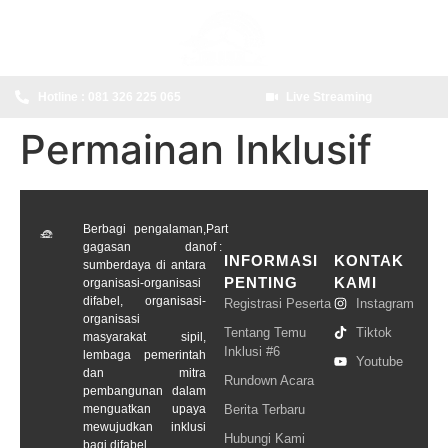
content
Hotline : 081 326 225 065
Live Streaming
Permainan Inklusif
Berbagi pengalaman,
Part
gagasan dan
of :
INFORMASI
KONTAK
sumberdaya di antara
PENTING
KAMI
organisasi-organisasi
difabel, organisasi-
Registrasi Peserta
Instagram
organisasi
Tentang Temu
Tiktok
masyarakat sipil,
Inklusi #6
lembaga pemerintah
Youtube
dan mitra
Rundown Acara
pembangunan dalam
menguatkan upaya
Berita Terbaru
mewujudkan inklusi
Hubungi Kami
bagi difabel.