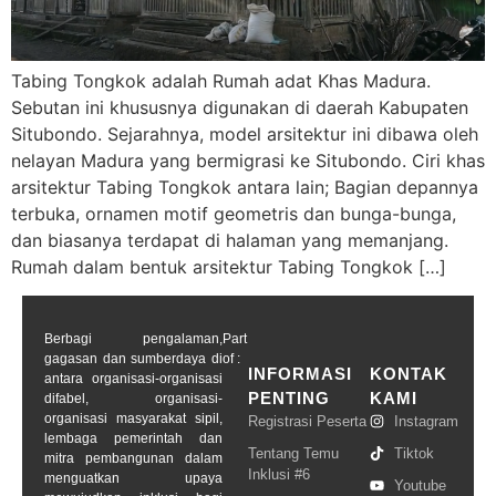
Tabing Tongkok adalah Rumah adat Khas Madura.
Sebutan ini khususnya digunakan di daerah Kabupaten
Situbondo. Sejarahnya, model arsitektur ini dibawa oleh
nelayan Madura yang bermigrasi ke Situbondo. Ciri khas
arsitektur Tabing Tongkok antara lain; Bagian depannya
terbuka, ornamen motif geometris dan bunga-bunga,
dan biasanya terdapat di halaman yang memanjang.
Rumah dalam bentuk arsitektur Tabing Tongkok […]
Berbagi pengalaman,
Part
gagasan dan sumberdaya di
of :
INFORMASI
KONTAK
antara organisasi-organisasi
PENTING
KAMI
difabel, organisasi-
organisasi masyarakat sipil,
Registrasi Peserta
Instagram
lembaga pemerintah dan
Tentang Temu
Tiktok
mitra pembangunan dalam
Inklusi #6
menguatkan upaya
Youtube