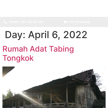
content
Hotline : 081 326 225 065
Live Streaming
Day:
April 6, 2022
Rumah Adat Tabing
Tongkok